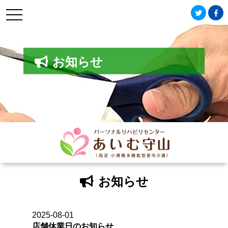
パ
ー
ソ
ナ
ル
お知らせ
リ
ハ
ビ
リ
セ
ン
タ
ー
あ
い
む
お知らせ
守
山
2025-08-01
店舗休業日のお知らせ